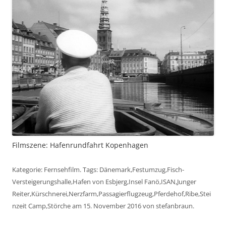
Filmszene: Hafenrundfahrt Kopenhagen
Kategorie:
Fernsehfilm
. Tags:
Dänemark
,
Festumzug
,
Fisch-
Versteigerungshalle
,
Hafen von Esbjerg
,
Insel Fanö
,
ISAN
,
Junger
Reiter
,
Kürschnerei
,
Nerzfarm
,
Passagierflugzeug
,
Pferdehof
,
Ribe
,
Stei
nzeit Camp
,
Störche
am
15. November 2016
von
stefanbraun
.