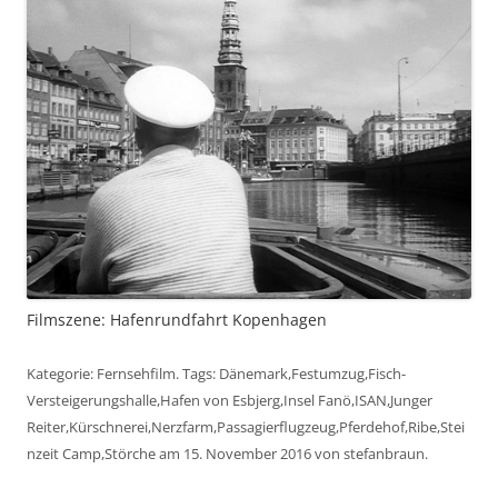
Filmszene: Hafenrundfahrt Kopenhagen
Kategorie:
Fernsehfilm
. Tags:
Dänemark
,
Festumzug
,
Fisch-
Versteigerungshalle
,
Hafen von Esbjerg
,
Insel Fanö
,
ISAN
,
Junger
Reiter
,
Kürschnerei
,
Nerzfarm
,
Passagierflugzeug
,
Pferdehof
,
Ribe
,
Stei
nzeit Camp
,
Störche
am
15. November 2016
von
stefanbraun
.