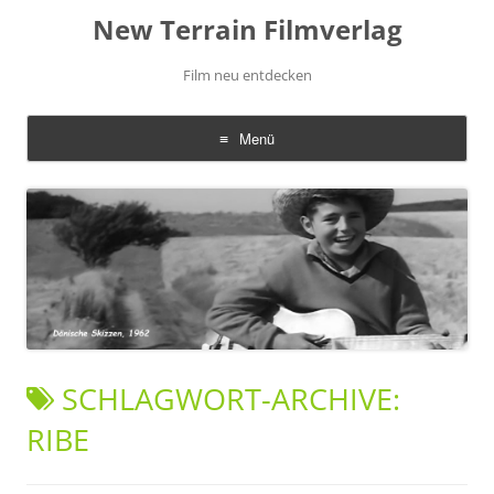
New Terrain Filmverlag
Film neu entdecken
Menü
Zum
Inhalt
springen
SCHLAGWORT-ARCHIVE:
RIBE