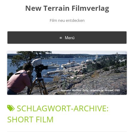
New Terrain Filmverlag
Film neu entdecken
Menü
Zum
Inhalt
springen
SCHLAGWORT-ARCHIVE:
SHORT FILM